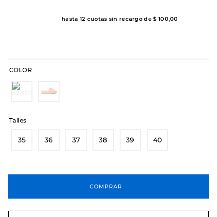
8
.
hitec
hasta
12
cuotas sin recargo de
$
100
,
00
9
.
slip-ins
10
.
botas dama
COLOR
Talles
35
36
37
38
39
40
COMPRAR