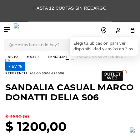
HASTA 12 CUOTAS SIN RECARGO
Qué estás buscando hoy?
Elegí tu ubicación para ver
disponibilidad y envíos en 2 hs.
TÉRMINOS MÁS
MUJER
SANDALIAS
SANDALIA CASUAL MARCO
DONATTI DELIA S06
BUSCADOS
67 %
1
.
botas
REFERENCIA
:
437-3M9S06-226006
2
.
skechers
SANDALIA CASUAL MARCO
3
.
skechers slip-ins
DONATTI DELIA S06
4
.
championes
5
.
botas mujer
$
3690
,
00
$
1200
,
00
6
.
americansport
7
.
sandalias