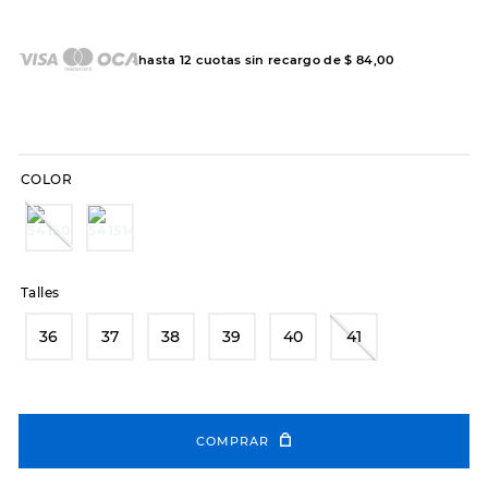
7
.
sandalias
8
.
hitec
hasta
12
cuotas sin recargo de
$
84
,
00
9
.
slip-ins
10
.
botas dama
COLOR
Talles
36
37
38
39
40
41
COMPRAR