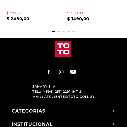
$
3290
,
00
$
1990
,
00
$
2490
,
00
$
1490
,
00
SANARY S. A.
TEL.: (+598) 2511 2291 INT 2
MAIL:
ATCLIENTE@TOTO.COM.UY
CATEGORÍAS
+
INSTITUCIONAL
+