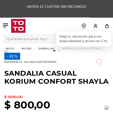
HASTA 12 CUOTAS SIN RECARGO
Qué estás buscando hoy?
Elegí tu ubicación para ver
disponibilidad y envíos en 2 hs.
TÉRMINOS MÁS
MUJER
SANDALIAS
SANDALIA CASUAL KORIUM
CONFORT SHAYLA
BUSCADOS
53 %
1
.
botas
REFERENCIA
:
140-4KCOS23-H3T90923
2
.
skechers
SANDALIA CASUAL
3
.
skechers slip-ins
KORIUM CONFORT SHAYLA
4
.
championes
5
.
botas mujer
$
1690
,
00
$
800
,
00
6
.
americansport