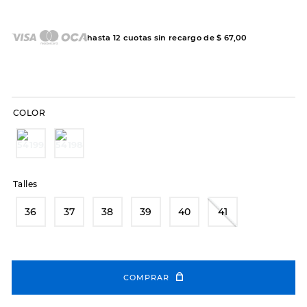
7
.
sandalias
8
.
hitec
hasta
12
cuotas sin recargo de
$
67
,
00
9
.
slip-ins
10
.
botas dama
COLOR
Talles
36
37
38
39
40
41
COMPRAR