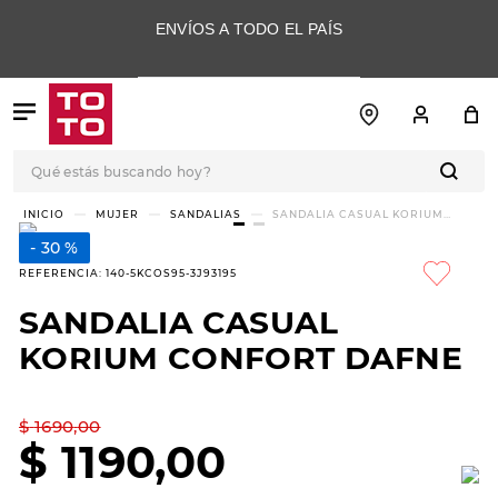
ENVÍOS A TODO EL PAÍS
Qué estás buscando hoy?
TÉRMINOS MÁS
MUJER
SANDALIAS
SANDALIA CASUAL KORIUM
CONFORT DAFNE
BUSCADOS
30 %
1
.
botas
REFERENCIA
:
140-5KCOS95-3J93195
2
.
skechers
SANDALIA CASUAL
3
.
skechers slip-ins
KORIUM CONFORT DAFNE
4
.
championes
5
.
botas mujer
$
1690
,
00
$
1190
,
00
6
.
americansport