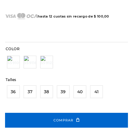
7
.
sandalias
8
.
hitec
hasta
12
cuotas sin recargo de
$
100
,
00
9
.
slip-ins
10
.
botas dama
COLOR
Talles
36
37
38
39
40
41
COMPRAR