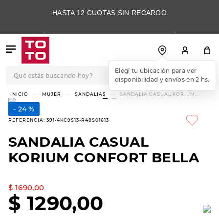
HASTA 12 CUOTAS SIN RECARGO
Qué estás buscando hoy?
Elegí tu ubicación para ver
disponibilidad y envíos en 2 hs.
TÉRMINOS MÁS
MUJER
SANDALIAS
SANDALIA CASUAL KORIUM
CONFORT BELLA
BUSCADOS
24 %
1
.
botas
REFERENCIA
:
391-4KC9S13-R48S01613
2
.
skechers
SANDALIA CASUAL
3
.
skechers slip-ins
KORIUM CONFORT BELLA
4
.
championes
5
.
botas mujer
$
1690
,
00
$
1290
,
00
6
.
americansport