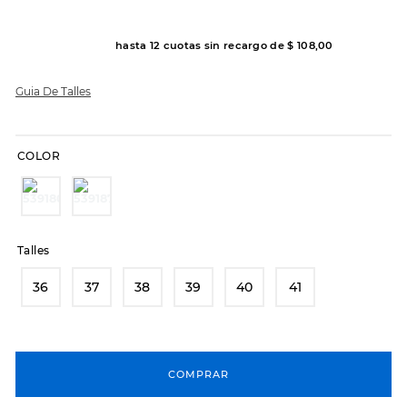
7
.
sandalias
8
.
hitec
hasta
12
cuotas sin recargo de
$
108
,
00
9
.
slip-ins
Guia De Talles
10
.
botas dama
COLOR
Talles
36
37
38
39
40
41
COMPRAR