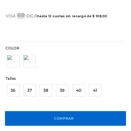
7
.
hitec
8
.
sandalias
hasta
12
cuotas sin recargo de
$
108
,
00
9
.
slip-ins
10
.
botas dama
COLOR
Talles
36
37
38
39
40
41
COMPRAR