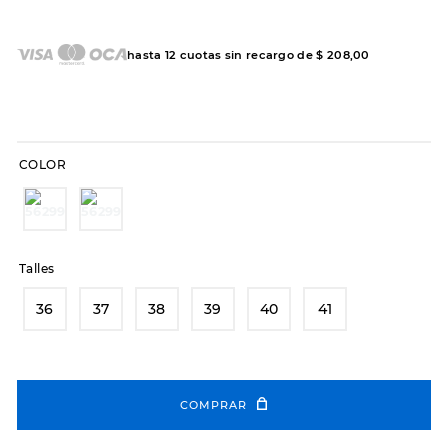
7
.
sandalias
8
.
hitec
hasta
12
cuotas sin recargo de
$
208
,
00
9
.
slip-ins
10
.
botas dama
COLOR
Talles
36
37
38
39
40
41
COMPRAR