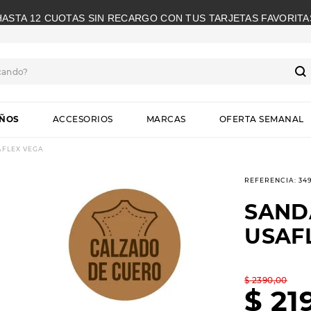
HASTA 12 CUOTAS SIN RECARGO CON TUS TARJETAS FAVORITA
cando?
S
IÑOS
ACCESORIOS
MARCAS
OFERTA SEMANAL
AFLEX VEGA
REFERENCIA
:
34
SAND
USAF
$
2390
,
00
$
21