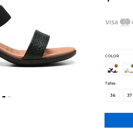
COLOR
Talles
36
37