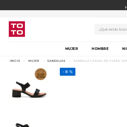
¿Qué estás bus
TÉRMINOS MÁS BUSCADO
MUJER
1
.
botas
HOMBRE
N
2
.
skechers
MUJER
SANDALIAS
SANDALIA CASUAL DE CUERO US
3
.
skechers slip-ins
8 %
4
.
championes
5
.
botas mujer
6
.
americansport
7
.
sandalias
8
.
hitec