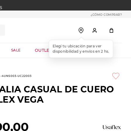
S
¿CÓMO COMPRAR?
OUTLET WEB
SALE
9-4UNS003-UC22003
ALIA CASUAL DE CUERO
LEX VEGA
90
,
00