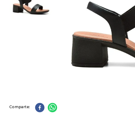
9
.
slip-ins
10
.
botas dama
Comparte