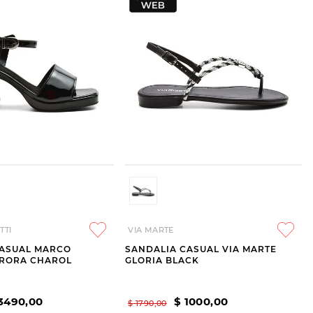
TTI
VIA MARTE
CASUAL MARCO
SANDALIA CASUAL VIA MARTE
URORA CHAROL
GLORIA BLACK
3490
,
00
$
1000
,
00
$
1790
,
00