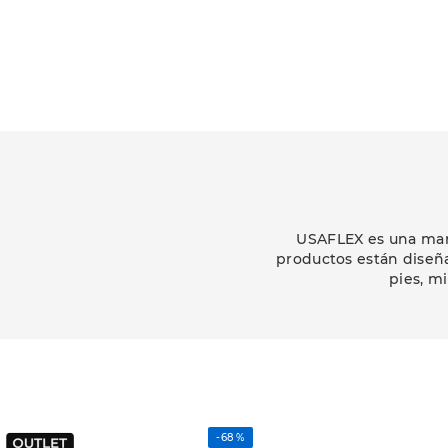
USAFLEX es una marc
productos están diseñ
pies, m
-
68 %