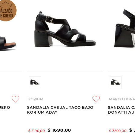
KORIUM
MARCO DONA
UERO
SANDALIA CASUAL TACO BAJO
SANDALIA 
KORIUM ADAY
DONATTI A
$
1690
,
00
$
$
2190
,
00
$
3500
,
00