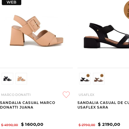
MARCO DONATTI
USAFLEX
SANDALIA CASUAL MARCO
SANDALIA CASUAL DE C
DONATTI JUANA
USAFLEX SARA
$
1600
,
00
$
2190
,
00
$
4990
,
00
$
2790
,
00