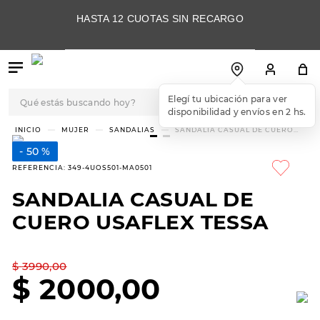
HASTA 12 CUOTAS SIN RECARGO
Qué estás buscando hoy?
TÉRMINOS MÁS
MUJER
SANDALIAS
SANDALIA CASUAL DE CUERO
USAFLEX TESSA
BUSCADOS
50 %
1
.
botas
REFERENCIA
:
349-4UOS501-MA0501
2
.
skechers
SANDALIA CASUAL DE
3
.
skechers slip-ins
CUERO USAFLEX TESSA
4
.
championes
5
.
botas mujer
$
3990
,
00
$
2000
,
00
6
.
americansport
7
.
sandalias