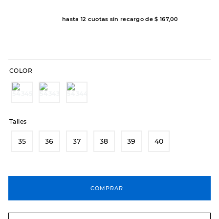
8
.
hitec
hasta
12
cuotas sin recargo de
$
167
,
00
9
.
slip-ins
10
.
botas dama
COLOR
Talles
35
36
37
38
39
40
COMPRAR