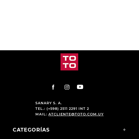
7
.
sandalias
8
.
hitec
9
.
slip-ins
10
.
botas dama
SANARY S. A.
TEL.: (+598) 2511 2291 INT 2
MAIL:
ATCLIENTE@TOTO.COM.UY
CATEGORÍAS
+