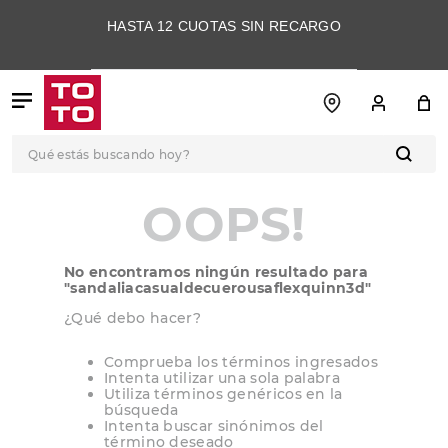
HASTA 12 CUOTAS SIN RECARGO
Qué estás buscando hoy?
TÉRMINOS MÁS
OOPS!
BUSCADOS
1
.
botas
No encontramos ningún resultado para
2
.
skechers
"
sandaliacasualdecuerousaflexquinn3d
"
3
.
skechers slip-ins
¿Qué debo hacer?
4
.
championes
Comprueba los términos ingresados
Intenta utilizar una sola palabra
5
.
botas mujer
Utiliza términos genéricos en la
búsqueda
6
.
americansport
Intenta buscar sinónimos del
término deseado