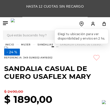
HASTA 12 CUOTAS SIN RECARGO
Qué estás buscando hoy?
TÉRMINOS MÁS
MUJER
SANDALIAS
SANDALIA CASUAL DE CUERO
USAFLEX MARY
BUSCADOS
24 %
1
.
botas
REFERENCIA
:
349-5UNS02-AM16002
2
.
skechers
SANDALIA CASUAL DE
3
.
skechers slip-ins
CUERO USAFLEX MARY
4
.
championes
5
.
botas mujer
$
2490
,
00
$
1890
,
00
6
.
americansport
7
.
sandalias