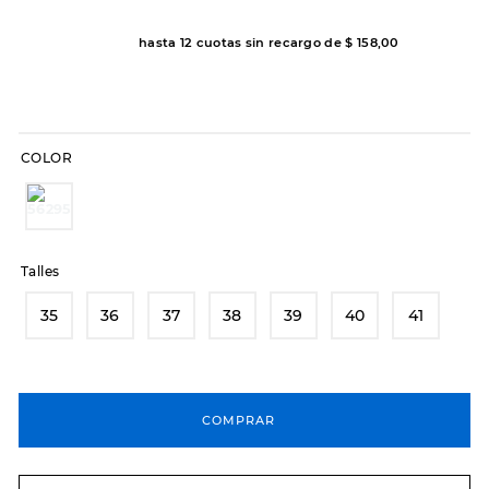
8
.
hitec
hasta
12
cuotas sin recargo de
$
158
,
00
9
.
slip-ins
10
.
botas dama
COLOR
Talles
35
36
37
38
39
40
41
COMPRAR