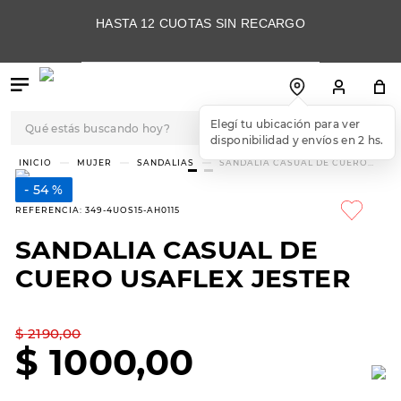
HASTA 12 CUOTAS SIN RECARGO
Qué estás buscando hoy?
Elegí tu ubicación para ver
disponibilidad y envíos en 2 hs.
TÉRMINOS MÁS
MUJER
SANDALIAS
SANDALIA CASUAL DE CUERO
USAFLEX JESTER
BUSCADOS
54 %
1
.
botas
REFERENCIA
:
349-4UOS15-AH0115
2
.
skechers
SANDALIA CASUAL DE
3
.
skechers slip-ins
CUERO USAFLEX JESTER
4
.
championes
5
.
botas mujer
$
2190
,
00
$
1000
,
00
6
.
americansport
7
.
sandalias