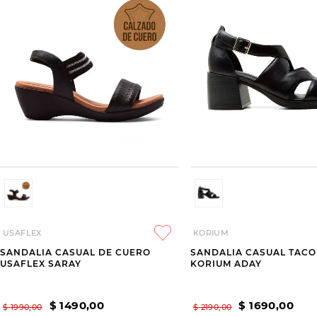
USAFLEX
KORIUM
SANDALIA CASUAL DE CUERO
SANDALIA CASUAL TACO
USAFLEX SARAY
KORIUM ADAY
$
1490
,
00
$
1690
,
00
$
1990
,
00
$
2190
,
00