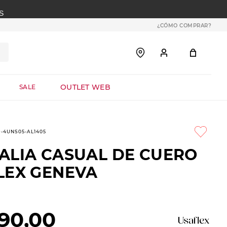
S
¿CÓMO COMPRAR?
OUTLET WEB
SALE
9-4UNS05-AL1405
ALIA CASUAL DE CUERO
LEX GENEVA
90
,
00