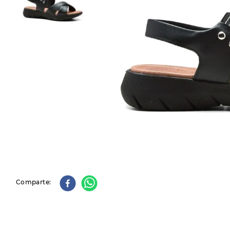
9
.
slip-ins
10
.
botas dama
Comparte