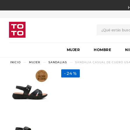
¿Qué estás bus
TÉRMINOS MÁS BUSCADO
MUJER
1
.
botas
HOMBRE
N
2
.
skechers
MUJER
SANDALIAS
SANDALIA CASUAL DE CUERO US
3
.
skechers slip-ins
24 %
4
.
championes
5
.
botas mujer
6
.
americansport
7
.
hitec
8
.
sandalias