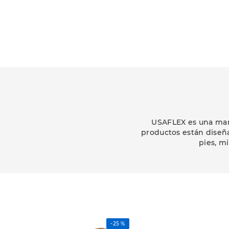
USAFLEX es una marc
productos están diseñ
pies, m
-
25 %