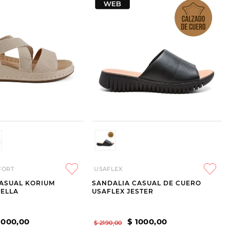
FORT
USAFLEX
ASUAL KORIUM
SANDALIA CASUAL DE CUERO
TELLA
USAFLEX JESTER
1000
,
00
$
1000
,
00
$
2190
,
00