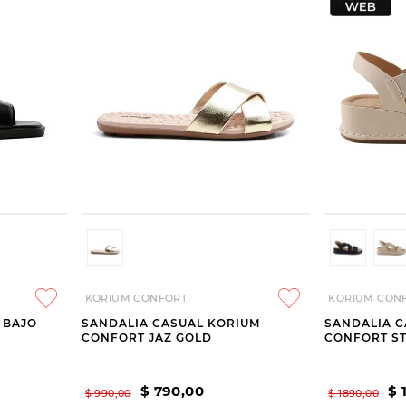
KORIUM CONFORT
KORIUM CON
 BAJO
SANDALIA CASUAL KORIUM
SANDALIA C
CONFORT JAZ GOLD
CONFORT S
$
790
,
00
$
$
990
,
00
$
1890
,
00