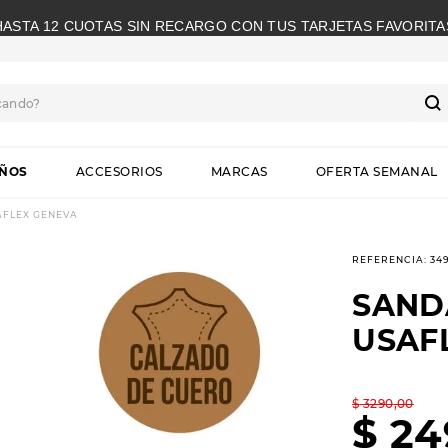
HASTA 12 CUOTAS SIN RECARGO CON TUS TARJETAS FAVORITA
cando?
S
IÑOS
ACCESORIOS
MARCAS
OFERTA SEMANAL
AFLEX GENEVA
REFERENCIA
:
34
SAND
USAF
$
3290
,
00
$
24