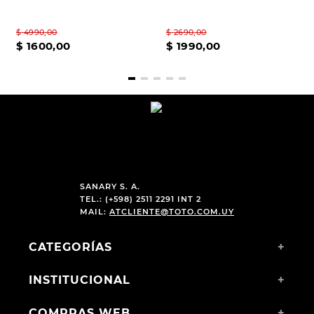
$
4990
,
00
$
2690
,
00
$
1600
,
00
$
1990
,
00
SANARY S. A.
TEL.: (+598) 2511 2291 INT 2
MAIL:
ATCLIENTE@TOTO.COM.UY
CATEGORÍAS
+
INSTITUCIONAL
+
COMPRAS WEB
+