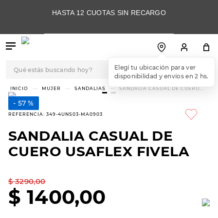
HASTA 12 CUOTAS SIN RECARGO
Qué estás buscando hoy?
TÉRMINOS MÁS
MUJER
SANDALIAS
SANDALIA CASUAL DE CUERO
USAFLEX FIVELA
BUSCADOS
57 %
1
.
botas
REFERENCIA
:
349-4UNS03-MA0903
2
.
skechers
SANDALIA CASUAL DE
3
.
skechers slip-ins
CUERO USAFLEX FIVELA
4
.
championes
5
.
botas mujer
$
3290
,
00
$
1400
,
00
6
.
americansport
7
.
sandalias