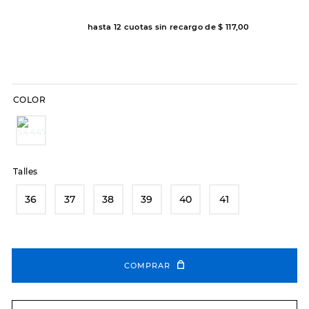
8
.
hitec
hasta
12
cuotas sin recargo de
$
117
,
00
9
.
slip-ins
10
.
botas dama
COLOR
Talles
36
37
38
39
40
41
COMPRAR