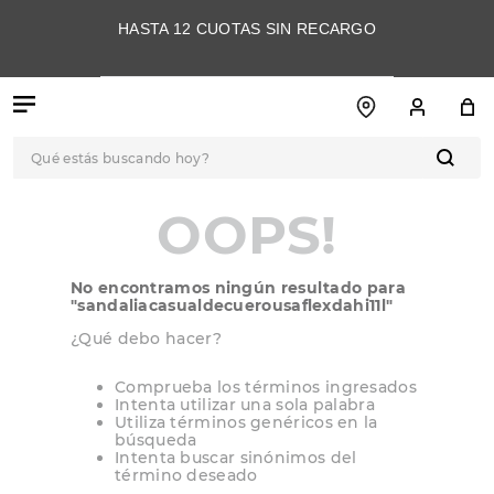
HASTA 12 CUOTAS SIN RECARGO
Qué estás buscando hoy?
TÉRMINOS MÁS
OOPS!
BUSCADOS
1
.
botas
No encontramos ningún resultado para
2
.
skechers
"
sandaliacasualdecuerousaflexdahi11l
"
3
.
skechers slip-ins
¿Qué debo hacer?
4
.
championes
Comprueba los términos ingresados
Intenta utilizar una sola palabra
5
.
botas mujer
Utiliza términos genéricos en la
búsqueda
6
.
americansport
Intenta buscar sinónimos del
término deseado