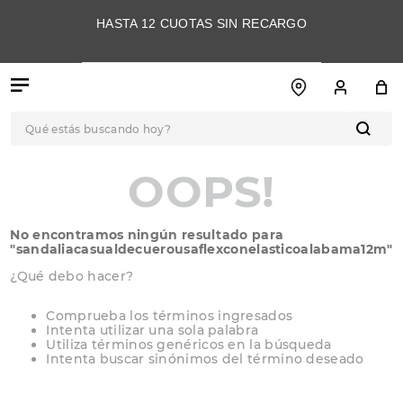
HASTA 12 CUOTAS SIN RECARGO
Qué estás buscando hoy?
TÉRMINOS MÁS
OOPS!
BUSCADOS
1
.
botas
No encontramos ningún resultado para
2
.
skechers
"
sandaliacasualdecuerousaflexconelasticoalabama12m
"
3
.
skechers slip-ins
¿Qué debo hacer?
4
.
championes
Comprueba los términos ingresados
Intenta utilizar una sola palabra
5
.
botas mujer
Utiliza términos genéricos en la búsqueda
Intenta buscar sinónimos del término deseado
6
.
americansport