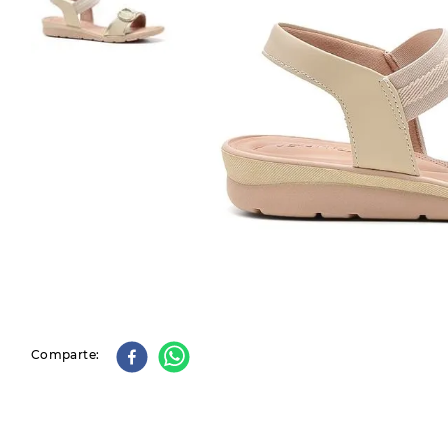
9
.
slip-ins
10
.
botas dama
Comparte