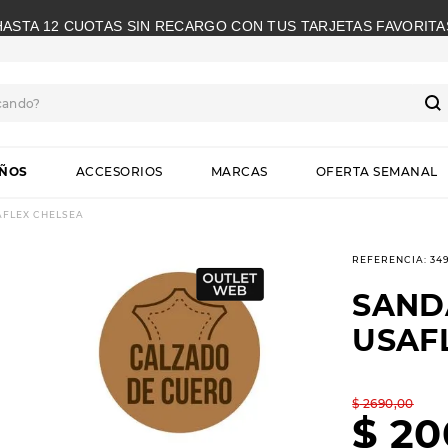
HASTA 12 CUOTAS SIN RECARGO CON TUS TARJETAS FAVORITA
cando?
S
IÑOS
ACCESORIOS
MARCAS
OFERTA SEMANAL
AFLEX CHELSEA
REFERENCIA
:
34
SAND
USAF
$
2690
,
00
$
20