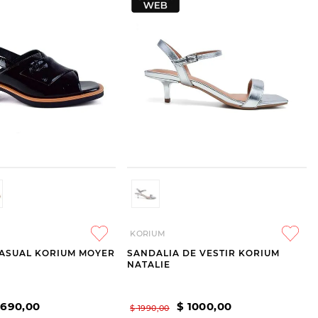
KORIUM
CASUAL KORIUM MOYER
SANDALIA DE VESTIR KORIUM
NATALIE
1690
,
00
$
1000
,
00
$
1990
,
00