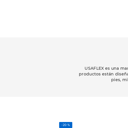
USAFLEX es una marc
productos están diseñ
pies, m
-
20 %