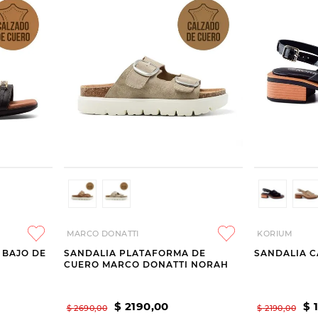
MARCO DONATTI
KORIUM
 BAJO DE
SANDALIA PLATAFORMA DE
SANDALIA 
CUERO MARCO DONATTI NORAH
$
2190
,
00
$
$
2690
,
00
$
2190
,
00