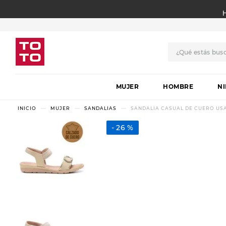
¿Qué estás bus
TÉRMINOS MÁS BUSCADO
MUJER
1
.
botas
HOMBRE
N
2
.
skechers
MUJER
SANDALIAS
SANDALIA CASUAL DE CUERO US
3
.
skechers slip-ins
26 %
4
.
championes
5
.
botas mujer
6
.
americansport
7
.
sandalias
8
.
hitec