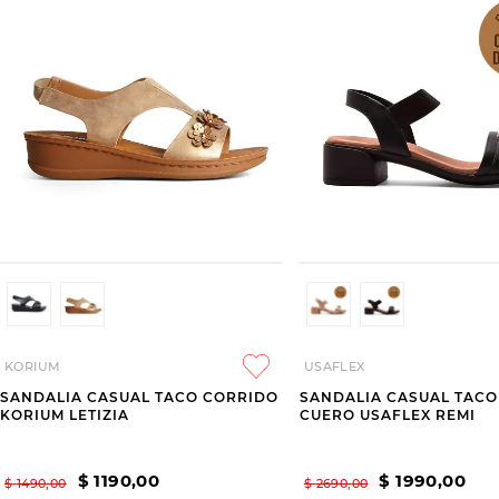
KORIUM
USAFLEX
SANDALIA CASUAL TACO CORRIDO
SANDALIA CASUAL TACO
KORIUM LETIZIA
CUERO USAFLEX REMI
$
1190
,
00
$
1990
,
00
$
1490
,
00
$
2690
,
00