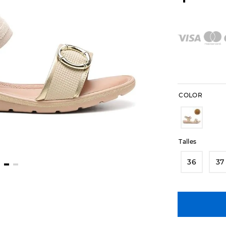
COLOR
Talles
36
37