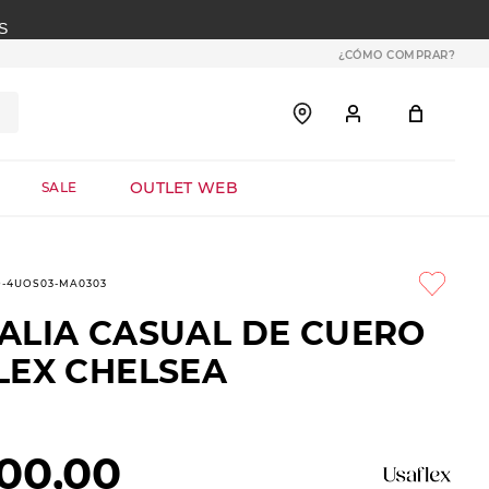
S
¿CÓMO COMPRAR?
OUTLET WEB
SALE
9-4UOS03-MA0303
ALIA CASUAL DE CUERO
LEX CHELSEA
00
,
00