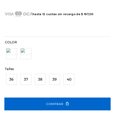
7
.
sandalias
8
.
hitec
hasta
12
cuotas sin recargo de
$
167
,
00
9
.
slip-ins
10
.
botas dama
COLOR
Talles
36
37
38
39
40
COMPRAR