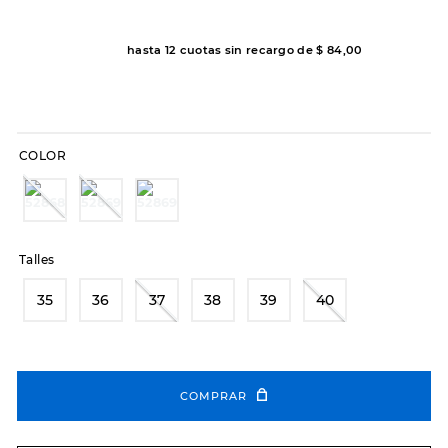
7
.
hitec
8
.
sandalias
hasta
12
cuotas sin recargo de
$
84
,
00
9
.
slip-ins
10
.
botas dama
COLOR
Talles
35
36
37
38
39
40
COMPRAR