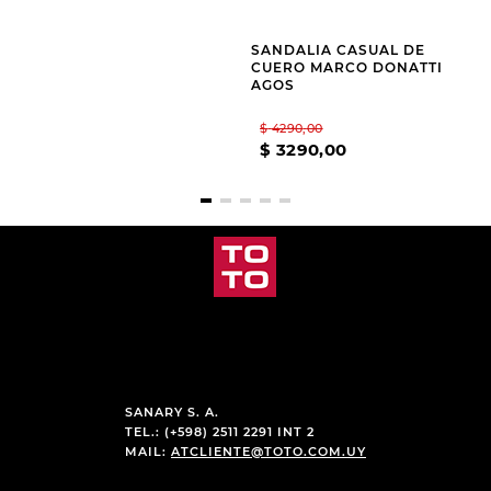
MARCO DONATTI JUANA
CUERO MARCO DONATTI
AGOS
$
4990
,
00
$
4290
,
00
$
1600
,
00
$
3290
,
00
SANARY S. A.
TEL.: (+598) 2511 2291 INT 2
MAIL:
ATCLIENTE@TOTO.COM.UY
CATEGORÍAS
+