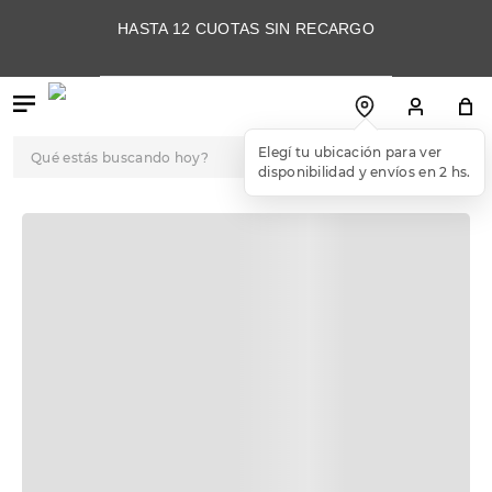
HASTA 12 CUOTAS SIN RECARGO
Qué estás buscando hoy?
Elegí tu ubicación para ver
disponibilidad y envíos en 2 hs.
TÉRMINOS MÁS
BUSCADOS
1
.
botas
2
.
skechers
3
.
skechers slip-ins
4
.
championes
5
.
botas mujer
6
.
americansport
7
.
sandalias