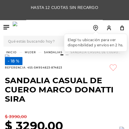
HASTA 12 CUOTAS SIN RECARGO
Qué estás buscando hoy?
TÉRMINOS MÁS
MUJER
SANDALIAS
SANDALIA CASUAL DE CUERO
MARCO DONATTI SIRA
BUSCADOS
18 %
1
.
botas
REFERENCIA
:
455-5M9S4823-874823
2
.
skechers
SANDALIA CASUAL DE
3
.
skechers slip-ins
CUERO MARCO DONATTI
4
.
championes
SIRA
5
.
botas mujer
$
3990
,
00
6
.
americansport
$
3290
,
00
7
.
sandalias