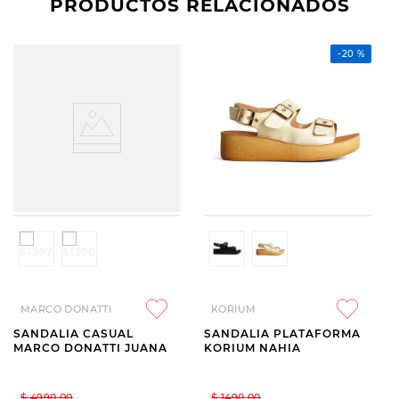
PRODUCTOS RELACIONADOS
-
20 %
MARCO DONATTI
KORIUM
SANDALIA CASUAL
SANDALIA PLATAFORMA
MARCO DONATTI JUANA
KORIUM NAHIA
$
4990
,
00
$
1490
,
00