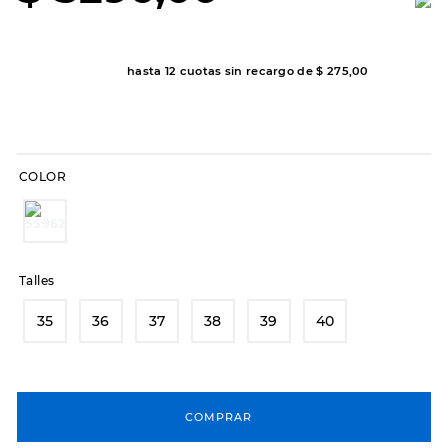
8
.
hitec
9
.
slip-ins
hasta
12
cuotas sin recargo de
$
275
,
00
10
.
botas dama
COLOR
Talles
35
36
37
38
39
40
COMPRAR