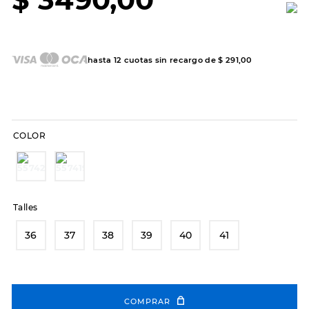
7
.
sandalias
8
.
hitec
9
.
slip-ins
hasta
12
cuotas sin recargo de
$
291
,
00
10
.
botas dama
COLOR
Talles
36
37
38
39
40
41
COMPRAR