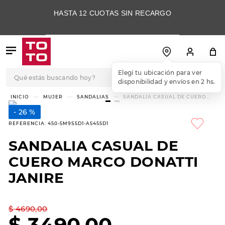
HASTA 12 CUOTAS SIN RECARGO
Qué estás buscando hoy?
Elegí tu ubicación para ver
disponibilidad y envíos en 2 hs.
TÉRMINOS MÁS
MUJER
SANDALIAS
SANDALIA CASUAL DE CUERO
MARCO DONATTI JANIRE
BUSCADOS
26 %
1
.
botas
REFERENCIA
:
450-5M9S5D1-A5455D1
2
.
skechers
SANDALIA CASUAL DE
3
.
skechers slip-ins
CUERO MARCO DONATTI
4
.
championes
JANIRE
5
.
botas mujer
$
4690
,
00
6
.
americansport
$
3490
,
00