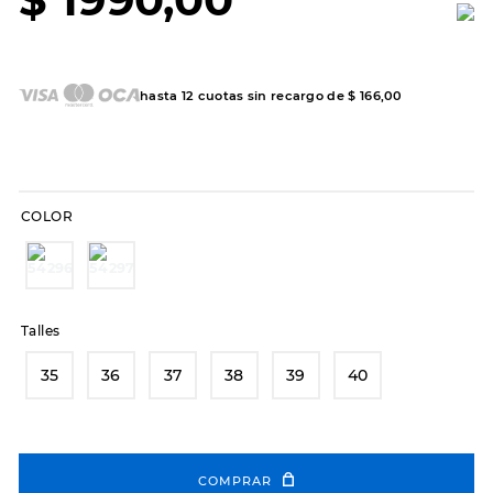
7
.
sandalias
8
.
hitec
9
.
slip-ins
hasta
12
cuotas sin recargo de
$
166
,
00
10
.
botas dama
COLOR
Talles
35
36
37
38
39
40
COMPRAR