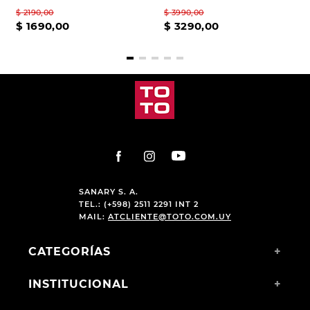
$
2190
,
00
$
3990
,
00
$
1690
,
00
$
3290
,
00
SANARY S. A.
TEL.: (+598) 2511 2291 INT 2
MAIL:
ATCLIENTE@TOTO.COM.UY
CATEGORÍAS
+
INSTITUCIONAL
+