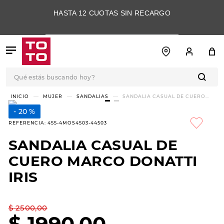
HASTA 12 CUOTAS SIN RECARGO
Qué estás buscando hoy?
TÉRMINOS MÁS
MUJER
SANDALIAS
SANDALIA CASUAL DE CUERO
MARCO DONATTI IRIS
BUSCADOS
20 %
1
.
botas
REFERENCIA
:
455-4MOS4503-44503
2
.
skechers
SANDALIA CASUAL DE
3
.
skechers slip-ins
CUERO MARCO DONATTI
4
.
championes
IRIS
5
.
botas mujer
$
2500
,
00
6
.
americansport
$
1990
,
00