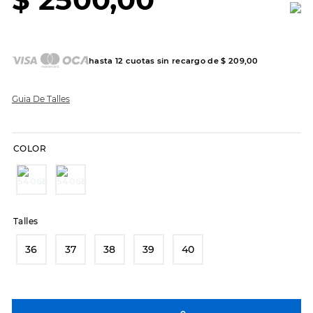
7
.
sandalias
8
.
hitec
9
.
slip-ins
hasta
12
cuotas sin recargo de
$
209
,
00
10
.
botas dama
Guia De Talles
COLOR
Talles
36
37
38
39
40