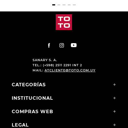
$
2790
,
00
$
1990
,
00
$
2190
,
00
$
1290
,
00
SANARY S. A.
TEL.: (+598) 2511 2291 INT 2
MAIL:
ATCLIENTE@TOTO.COM.UY
CATEGORÍAS
+
INSTITUCIONAL
+