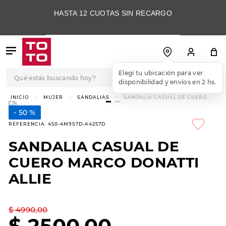
HASTA 12 CUOTAS SIN RECARGO
Qué estás buscando hoy?
Elegí tu ubicación para ver
disponibilidad y envíos en 2 hs.
TÉRMINOS MÁS
MUJER
SANDALIAS
SANDALIA CASUAL DE CUERO
MARCO DONATTI ALLIE
BUSCADOS
50 %
1
.
botas
REFERENCIA
:
450-4M9S7D-A4257D
2
.
skechers
SANDALIA CASUAL DE
3
.
skechers slip-ins
CUERO MARCO DONATTI
4
.
championes
ALLIE
5
.
botas mujer
$
4990
,
00
6
.
americansport
$
2500
,
00