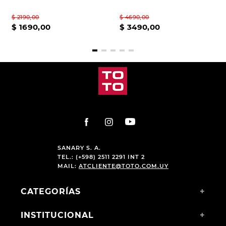
$
2190
,
00
$
4690
,
00
$
1690
,
00
$
3490
,
00
SANARY S. A.
TEL.: (+598) 2511 2291 INT 2
MAIL:
ATCLIENTE@TOTO.COM.UY
CATEGORÍAS
+
INSTITUCIONAL
+