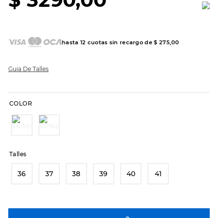
7
.
sandalias
8
.
hitec
9
.
slip-ins
hasta
12
cuotas sin recargo de
$
275
,
00
10
.
botas dama
Guia De Talles
COLOR
Talles
36
37
38
39
40
41