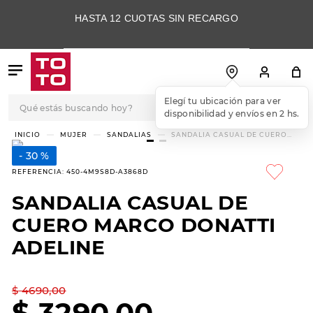
HASTA 12 CUOTAS SIN RECARGO
Qué estás buscando hoy?
Elegí tu ubicación para ver
disponibilidad y envíos en 2 hs.
TÉRMINOS MÁS
MUJER
SANDALIAS
SANDALIA CASUAL DE CUERO
MARCO DONATTI ADELINE
BUSCADOS
30 %
1
.
botas
REFERENCIA
:
450-4M9S8D-A3868D
2
.
skechers
SANDALIA CASUAL DE
3
.
skechers slip-ins
CUERO MARCO DONATTI
4
.
championes
ADELINE
5
.
botas mujer
$
4690
,
00
6
.
americansport
$
3290
,
00