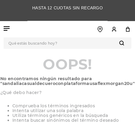
HASTA 12 CUOTAS SIN RECARGO
Qué estás buscando hoy?
TÉRMINOS MÁS
OOPS!
BUSCADOS
1
.
botas
No encontramos ningún resultado para
2
.
skechers
"
sandaliacasualdecueroconplataformausaflexmorgan20u
"
3
.
skechers slip-ins
¿Qué debo hacer?
4
.
championes
Comprueba los términos ingresados
Intenta utilizar una sola palabra
5
.
botas mujer
Utiliza términos genéricos en la búsqueda
Intenta buscar sinónimos del término deseado
6
.
americansport