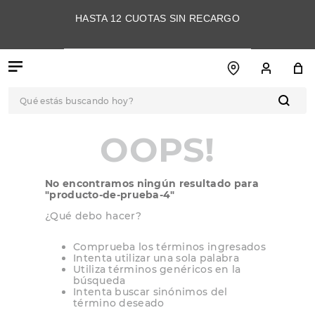
HASTA 12 CUOTAS SIN RECARGO
Qué estás buscando hoy?
TÉRMINOS MÁS
OOPS!
BUSCADOS
1
.
botas
No encontramos ningún resultado para
2
.
skechers
"
producto-de-prueba-4
"
3
.
skechers slip-ins
¿Qué debo hacer?
4
.
championes
Comprueba los términos ingresados
Intenta utilizar una sola palabra
5
.
botas mujer
Utiliza términos genéricos en la
búsqueda
6
.
americansport
Intenta buscar sinónimos del
término deseado