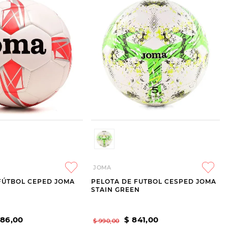
JOMA
FÚTBOL CEPED JOMA
PELOTA DE FUTBOL CESPED JOMA
STAIN GREEN
586
,
00
$
841
,
00
$
990
,
00