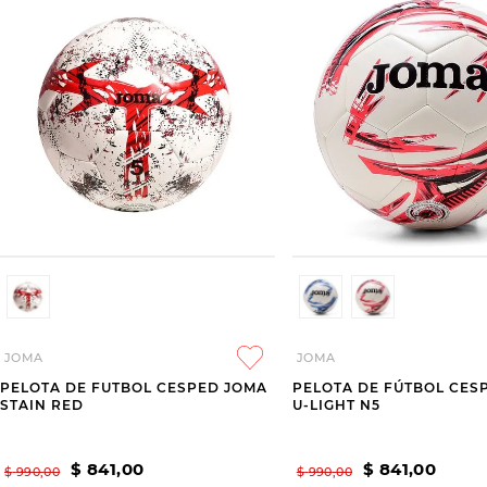
JOMA
JOMA
PELOTA DE FUTBOL CESPED JOMA
PELOTA DE FÚTBOL CES
STAIN RED
U-LIGHT N5
$
841
,
00
$
841
,
00
$
990
,
00
$
990
,
00