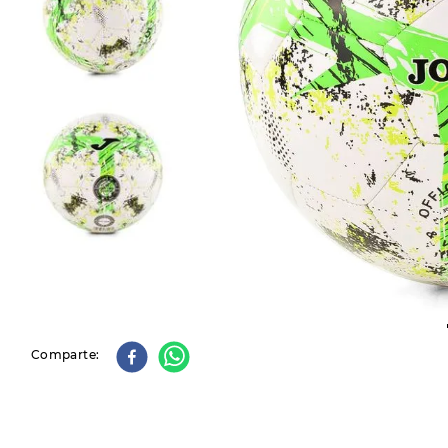
9
.
slip-ins
10
.
botas dama
Comparte