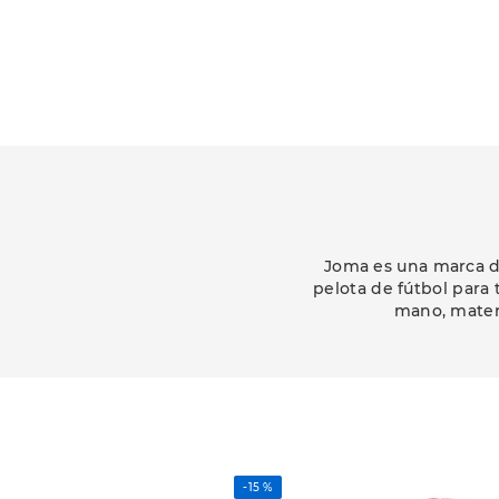
Joma es una marca d
pelota de fútbol para t
mano, materia
-
15 %