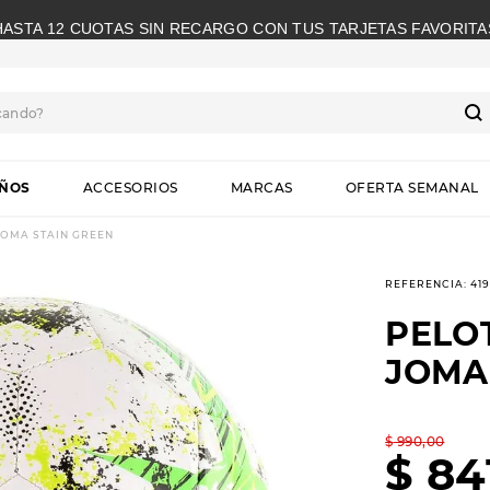
HASTA 12 CUOTAS SIN RECARGO CON TUS TARJETAS FAVORITA
cando?
S
IÑOS
ACCESORIOS
MARCAS
OFERTA SEMANAL
JOMA STAIN GREEN
REFERENCIA
:
41
PELO
JOMA
$
990
,
00
$
84