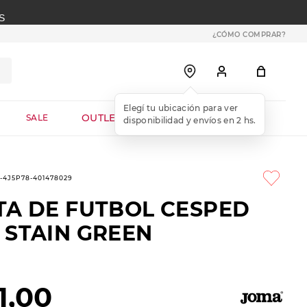
S
¿CÓMO COMPRAR?
OUTLET WEB
SALE
9-4J5P78-401478029
TA DE FUTBOL CESPED
 STAIN GREEN
1
,
00