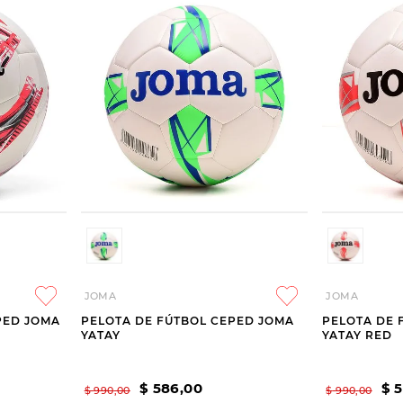
JOMA
JOMA
PED JOMA
PELOTA DE FÚTBOL CEPED JOMA
PELOTA DE 
YATAY
YATAY RED
$
586
,
00
$
$
990
,
00
$
990
,
00