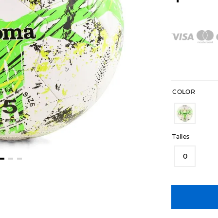
COLOR
Talles
0