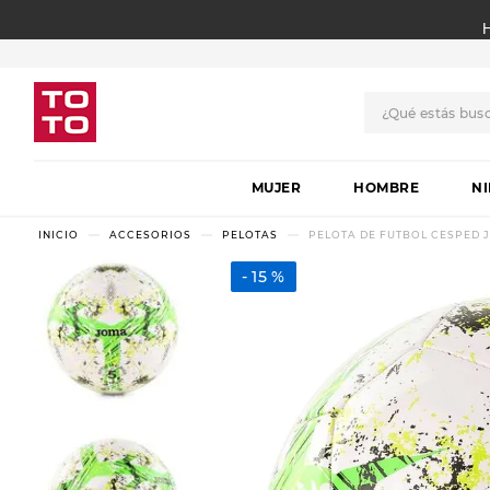
¿Qué estás bus
TÉRMINOS MÁS BUSCADO
MUJER
1
.
botas
HOMBRE
N
2
.
skechers
ACCESORIOS
PELOTAS
PELOTA DE FUTBOL CESPED 
3
.
skechers slip-ins
15 %
4
.
championes
5
.
botas mujer
6
.
americansport
7
.
sandalias
8
.
hitec