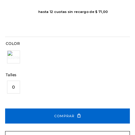
8
.
hitec
hasta
12
cuotas sin recargo de
$
71
,
00
9
.
slip-ins
10
.
botas dama
COLOR
Talles
0
COMPRAR