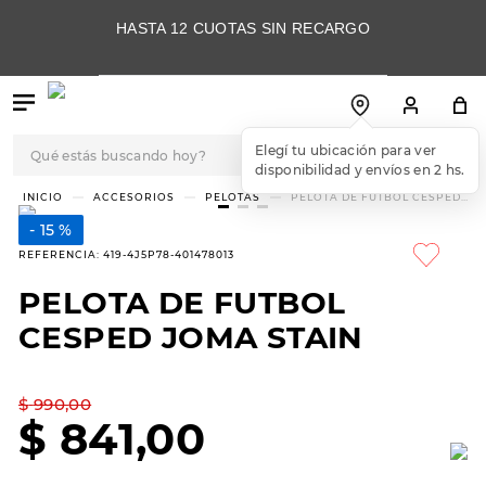
HASTA 12 CUOTAS SIN RECARGO
Qué estás buscando hoy?
Elegí tu ubicación para ver
disponibilidad y envíos en 2 hs.
TÉRMINOS MÁS
ACCESORIOS
PELOTAS
PELOTA DE FUTBOL CESPED
JOMA STAIN
BUSCADOS
15 %
1
.
botas
REFERENCIA
:
419-4J5P78-401478013
2
.
skechers
PELOTA DE FUTBOL
3
.
skechers slip-ins
CESPED JOMA STAIN
4
.
championes
5
.
botas mujer
$
990
,
00
$
841
,
00
6
.
americansport
7
.
sandalias