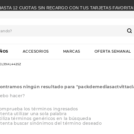
HASTA 12 CUOTAS SIN RECARGO CON TUS TARJETAS FAVORITA
cando?
S
IÑOS
ACCESORIOS
MARCAS
OFERTA SEMANAL
EL39AL4425Z
ontramos ningún resultado para "
packdemediasactvittacl
ebo hacer?
omprueba los términos ingresados
ntenta utilizar una sola palabra
tiliza términos genéricos en la búsqueda
ntenta buscar sinónimos del término deseado