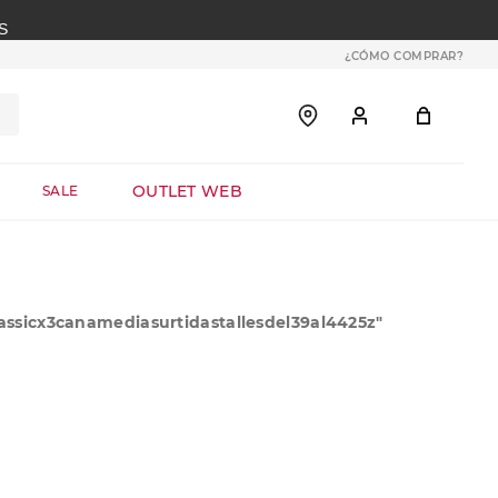
S
¿CÓMO COMPRAR?
OUTLET WEB
SALE
assicx3canamediasurtidastallesdel39al4425z
"