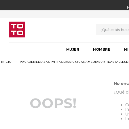
¿Qué estás bus
TÉRMINOS MÁS BUSCADO
MUJER
1
.
botas
HOMBRE
N
2
.
skechers
PACKDEMEDIASACTVITTACLASSICX3CANAMEDIASURTIDASTALLESD
3
.
skechers slip-ins
4
.
championes
No enc
5
.
botas mujer
¿Qué d
OOPS!
6
.
americansport
C
I
7
.
hitec
U
I
8
.
sandalias