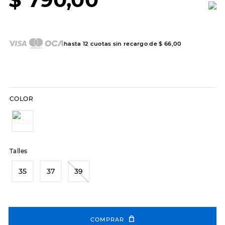
7
.
sandalias
8
.
hitec
9
.
slip-ins
hasta
12
cuotas sin recargo de
$
66
,
00
10
.
botas dama
COLOR
Talles
35
37
39
COMPRAR