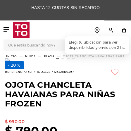
HASTA 12 CUOTAS SIN RECARGO
Qué estás buscando hoy?
Elegí tu ubicación para ver
disponibilidad y envíos en 2 hs.
TÉRMINOS MÁS
NIÑOS
PLAYA
OJOTA CHANCLETA HAVAIANAS PARA
NIÑAS FROZEN
BUSCADOS
20 %
1
.
botas
REFERENCIA
:
351-4HOO3328-4123328N0397
2
.
skechers
OJOTA CHANCLETA
3
.
skechers slip-ins
HAVAIANAS PARA NIÑAS
4
.
championes
FROZEN
5
.
botas mujer
$
990
,
00
6
.
americansport
$
790
,
00