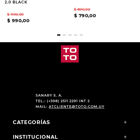
CARTAGO
STITCH
SANDALIA PLAYERA DE
SANDALIA PARA PLAYA
NIÑOS CARTAGO MILAO
STITCH KIDS
2.0 BLACK
$
1190
,
00
$
890
,
00
$
990
,
00
$
790
,
00
SANARY S. A.
TEL.: (+598) 2511 2291 INT 2
MAIL:
ATCLIENTE@TOTO.COM.UY