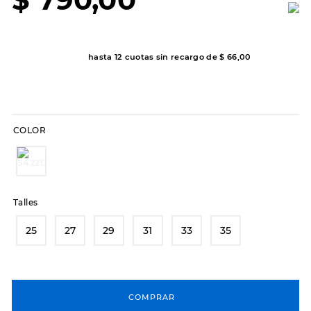
7
.
sandalias
8
.
hitec
9
.
slip-ins
hasta
12
cuotas sin recargo de
$
66
,
00
10
.
botas dama
COLOR
Talles
25
27
29
31
33
35
COMPRAR