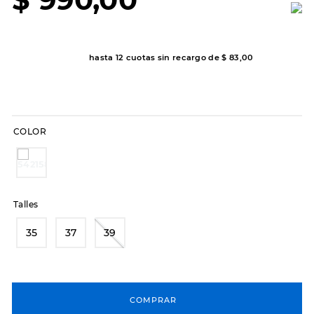
7
.
sandalias
8
.
hitec
9
.
slip-ins
hasta
12
cuotas sin recargo de
$
83
,
00
10
.
botas dama
COLOR
Talles
35
37
39
COMPRAR