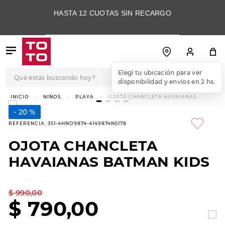
HASTA 12 CUOTAS SIN RECARGO
Qué estás buscando hoy?
Elegí tu ubicación para ver
disponibilidad y envíos en 2 hs.
TÉRMINOS MÁS
NIÑOS
PLAYA
OJOTA CHANCLETA HAVAIANAS
BATMAN KIDS
BUSCADOS
20 %
1
.
botas
REFERENCIA
:
351-4HNO9874-4149874N5178
2
.
skechers
OJOTA CHANCLETA
3
.
skechers slip-ins
HAVAIANAS BATMAN KIDS
4
.
championes
5
.
botas mujer
$
990
,
00
$
790
,
00
6
.
americansport