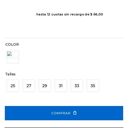
7
.
sandalias
8
.
hitec
hasta
12
cuotas sin recargo de
$
66
,
00
9
.
slip-ins
10
.
botas dama
COLOR
Talles
25
27
29
31
33
35
COMPRAR