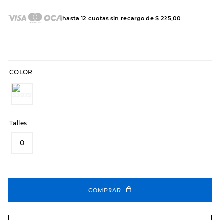
7
.
sandalias
8
.
hitec
hasta
12
cuotas sin recargo de
$
225
,
00
9
.
slip-ins
10
.
botas dama
COLOR
Talles
0
COMPRAR