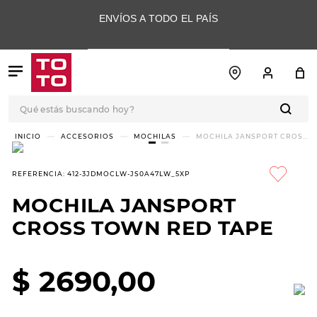
ENVÍOS A TODO EL PAÍS
Qué estás buscando hoy?
TÉRMINOS MÁS
ACCESORIOS
MOCHILAS
MOCHILA JANSPORT CROSS
TOWN RED TAPE
BUSCADOS
1
.
botas
REFERENCIA
:
412-3JDMOCLW-JS0A47LW_5XP
2
.
skechers
MOCHILA JANSPORT
3
.
skechers slip-ins
CROSS TOWN RED TAPE
4
.
championes
5
.
botas mujer
$
2690
,
00
6
.
americansport