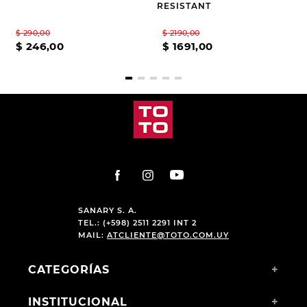
RESISTANT
$
290
,
00
$
2190
,
00
$
246
,
00
$
1691
,
00
SANARY S. A.
TEL.: (+598) 2511 2291 INT 2
MAIL:
ATCLIENTE@TOTO.COM.UY
CATEGORÍAS
+
INSTITUCIONAL
+