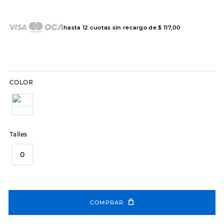
7
.
sandalias
8
.
hitec
hasta
12
cuotas sin recargo de
$
117
,
00
9
.
slip-ins
10
.
botas dama
COLOR
Talles
0
COMPRAR