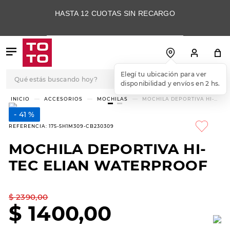
HASTA 12 CUOTAS SIN RECARGO
Qué estás buscando hoy?
Elegí tu ubicación para ver
disponibilidad y envíos en 2 hs.
TÉRMINOS MÁS
ACCESORIOS
MOCHILAS
MOCHILA DEPORTIVA HI-
TEC ELIAN WATERPROOF
BUSCADOS
41 %
1
.
botas
REFERENCIA
:
175-5H1M309-CB230309
2
.
skechers
MOCHILA DEPORTIVA HI-
3
.
skechers slip-ins
TEC ELIAN WATERPROOF
4
.
championes
5
.
botas mujer
$
2390
,
00
$
1400
,
00
6
.
americansport