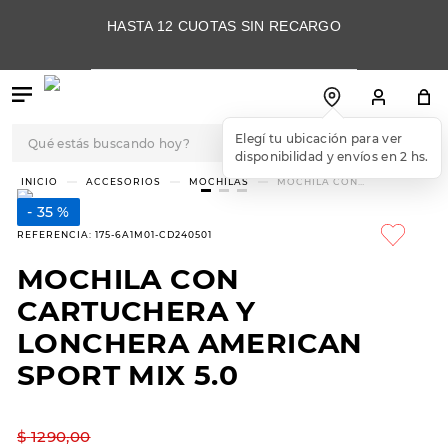
HASTA 12 CUOTAS SIN RECARGO
Qué estás buscando hoy?
Elegí tu ubicación para ver
disponibilidad y envíos en 2 hs.
TÉRMINOS MÁS
ACCESORIOS
MOCHILAS
MOCHILA CON
CARTUCHERA Y LONCHERA
BUSCADOS
AMERICAN SPORT MIX 5.0
35 %
1
.
botas
REFERENCIA
:
175-6A1M01-CD240501
2
.
skechers
MOCHILA CON
3
.
skechers slip-ins
CARTUCHERA Y
4
.
championes
LONCHERA AMERICAN
SPORT MIX 5.0
5
.
botas mujer
6
.
americansport
$
1290
,
00
7
.
sandalias