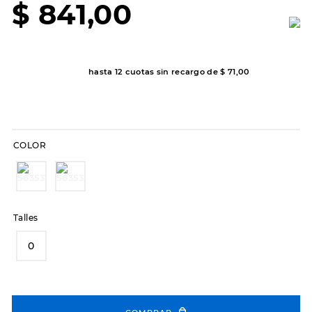
$
841
,
00
8
.
hitec
9
.
slip-ins
10
.
botas dama
hasta
12
cuotas sin recargo de
$
71
,
00
COLOR
Talles
0