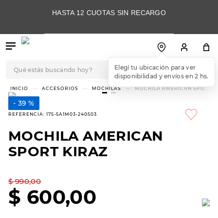
HASTA 12 CUOTAS SIN RECARGO
Qué estás buscando hoy?
Elegí tu ubicación para ver
disponibilidad y envíos en 2 hs.
TÉRMINOS MÁS
ACCESORIOS
MOCHILAS
MOCHILA AMERICAN SPORT
KIRAZ
BUSCADOS
39 %
1
.
botas
REFERENCIA
:
175-5A1M03-240503
2
.
skechers
MOCHILA AMERICAN
3
.
skechers slip-ins
SPORT KIRAZ
4
.
championes
5
.
botas mujer
$
990
,
00
$
600
,
00
6
.
americansport
7
.
sandalias