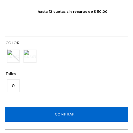
8
.
hitec
hasta
12
cuotas sin recargo de
$
50
,
00
9
.
slip-ins
10
.
botas dama
COLOR
Talles
0
COMPRAR