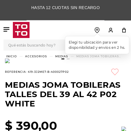
HASTA 12 CUOTAS SIN RECARGO
Qué estás buscando hoy?
Elegí tu ubicación para ver
disponibilidad y envíos en 2 hs.
TÉRMINOS MÁS
ACCESORIOS
MEDIAS
MEDIAS JOMA TOBILERAS
TALLES DEL 39 AL 42 P02
BUSCADOS
WHITE
1
.
botas
REFERENCIA
:
419-3J2ME7-B-400027P02
2
.
skechers
MEDIAS JOMA TOBILERAS
3
.
skechers slip-ins
TALLES DEL 39 AL 42 P02
4
.
championes
WHITE
5
.
botas mujer
$
390
,
00
6
.
americansport