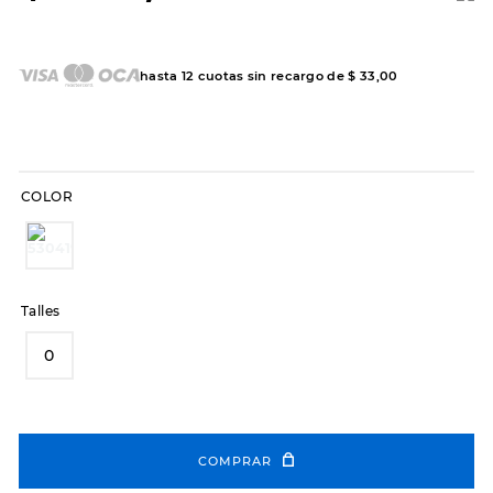
7
.
sandalias
8
.
hitec
hasta
12
cuotas sin recargo de
$
33
,
00
9
.
slip-ins
10
.
botas dama
COLOR
Talles
0
COMPRAR