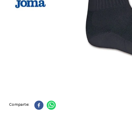
9
.
slip-ins
10
.
botas dama
Comparte