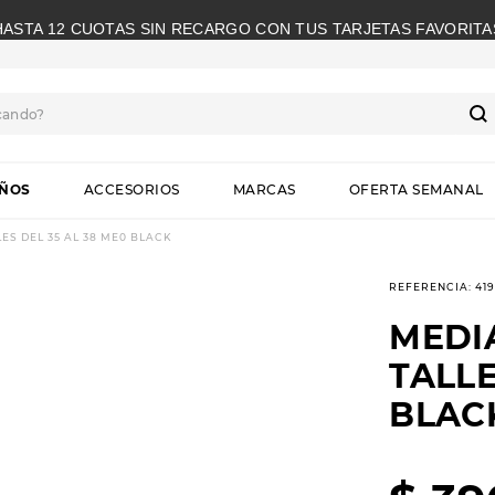
HASTA 12 CUOTAS SIN RECARGO CON TUS TARJETAS FAVORITA
cando?
S
IÑOS
ACCESORIOS
MARCAS
OFERTA SEMANAL
ES DEL 35 AL 38 ME0 BLACK
REFERENCIA
:
41
MEDI
TALLE
BLAC