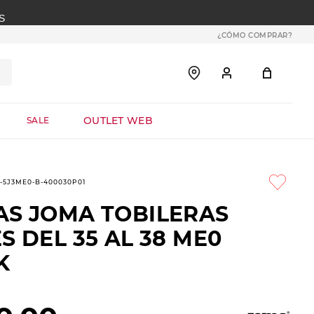
S
¿CÓMO COMPRAR?
OUTLET WEB
SALE
9-5J3ME0-B-400030P01
AS JOMA TOBILERAS
S DEL 35 AL 38 ME0
K