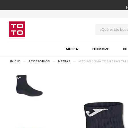
¿Qué estás bus
TÉRMINOS MÁS BUSCADO
MUJER
1
.
botas
HOMBRE
N
2
.
skechers
ACCESORIOS
MEDIAS
MEDIAS JOMA TOBILERAS TALL
3
.
skechers slip-ins
4
.
championes
5
.
botas mujer
6
.
americansport
7
.
sandalias
8
.
hitec