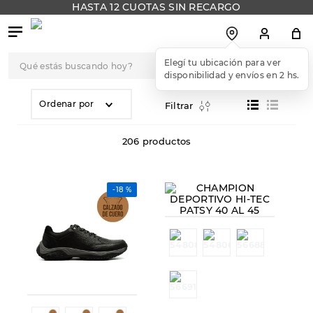
HASTA 12 CUOTAS SIN RECARGO
Qué estás buscando hoy?
TÉRMINOS MÁS
BUSCADOS
Ordenar por
Filtrar
1
.
botas
206
productos
2
.
skechers
3
.
skechers slip-ins
-
18 %
4
.
championes
5
.
botas mujer
6
.
americansport
7
.
hitec
8
.
sandalias