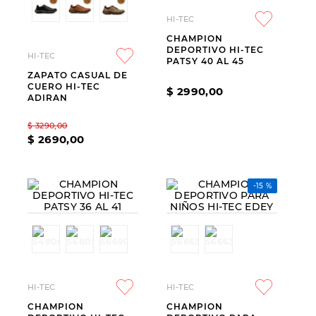
9
.
slip-ins
HI-TEC
10
.
botas dama
CHAMPION
DEPORTIVO HI-TEC
HI-TEC
PATSY 40 AL 45
ZAPATO CASUAL DE
CUERO HI-TEC
$
2990
,
00
ADIRAN
$
3290
,
00
$
2690
,
00
-
15 %
HI-TEC
HI-TEC
CHAMPION
CHAMPION