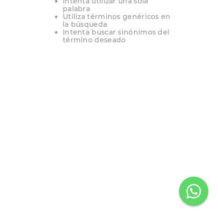
Intenta utilizar una sola
palabra
9
.
slip-ins
Utiliza términos genéricos en
la búsqueda
10
.
botas dama
Intenta buscar sinónimos del
término deseado