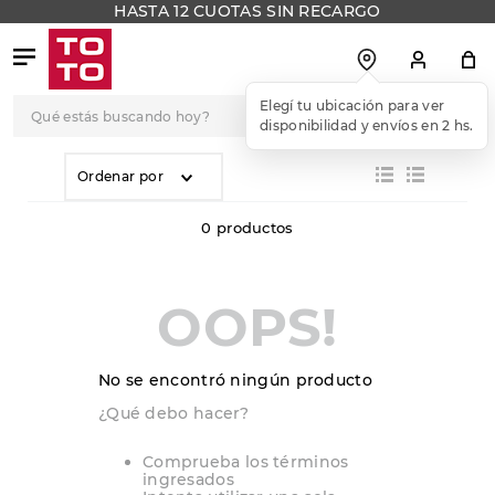
HASTA 12 CUOTAS SIN RECARGO
Qué estás buscando hoy?
Elegí tu ubicación para ver
disponibilidad y envíos en 2 hs.
TÉRMINOS MÁS
BUSCADOS
Ordenar por
1
.
botas
0
productos
2
.
skechers
3
.
skechers slip-ins
OOPS!
4
.
championes
5
.
botas mujer
No se encontró ningún producto
6
.
americansport
¿Qué debo hacer?
7
.
sandalias
Comprueba los términos
ingresados
8
.
hitec