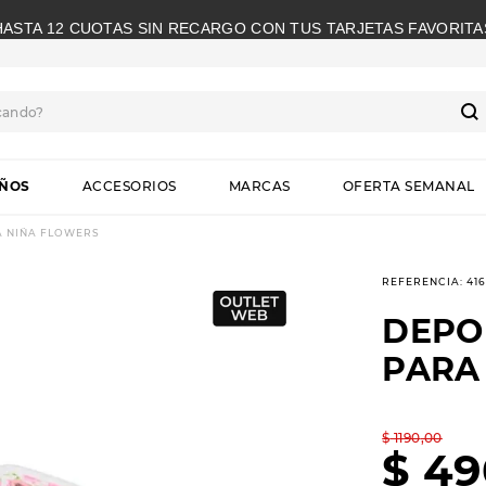
HASTA 12 CUOTAS SIN RECARGO CON TUS TARJETAS FAVORITA
cando?
S
IÑOS
ACCESORIOS
MARCAS
OFERTA SEMANAL
A NIÑA FLOWERS
REFERENCIA
:
416
DEPO
PARA
$
1190
,
00
$
49