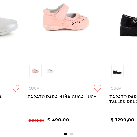
GUGA
GUGA
A
ZAPATO PARA NIÑA GUGA LUCY
ZAPATO PAR
TALLES DEL 
$
490
,
00
$
1290
,
00
$
690
,
00