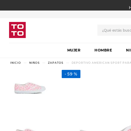
¿Qué estás bus
TÉRMINOS MÁS BUSCADO
MUJER
1
.
botas
HOMBRE
N
2
.
skechers
NIÑOS
ZAPATOS
DEPORTIVO AMERICAN SPORT PAR
3
.
skechers slip-ins
59 %
4
.
championes
5
.
botas mujer
6
.
americansport
7
.
sandalias
8
.
hitec