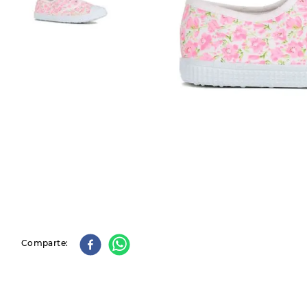
9
.
slip-ins
10
.
botas dama
Comparte