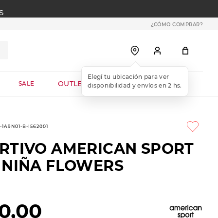
S
¿CÓMO COMPRAR?
OUTLET WEB
SALE
-1A9N01-B-I562001
RTIVO AMERICAN SPORT
 NIÑA FLOWERS
0
,
00