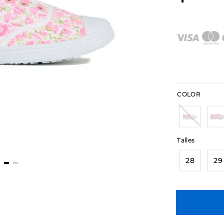
COLOR
Talles
28
29