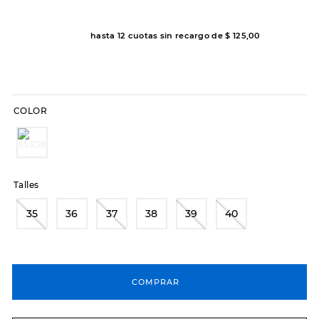
7
.
sandalias
8
.
hitec
hasta
12
cuotas sin recargo de
$
125
,
00
9
.
slip-ins
10
.
botas dama
COLOR
Talles
35
36
37
38
39
40
COMPRAR