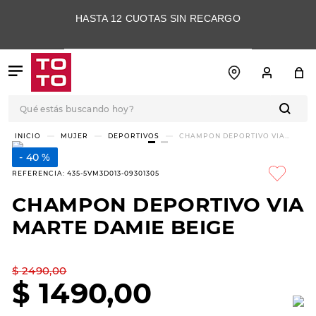
HASTA 12 CUOTAS SIN RECARGO
Qué estás buscando hoy?
TÉRMINOS MÁS
MUJER
DEPORTIVOS
CHAMPON DEPORTIVO VIA
MARTE DAMIE BEIGE
BUSCADOS
40 %
1
.
botas
REFERENCIA
:
435-5VM3D013-09301305
2
.
skechers
CHAMPON DEPORTIVO VIA
3
.
skechers slip-ins
MARTE DAMIE BEIGE
4
.
championes
5
.
botas mujer
$
2490
,
00
$
1490
,
00
6
.
americansport