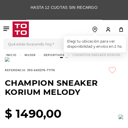
HASTA 12 CUOTAS SIN RECARGO
Qué estás buscando hoy?
Elegí tu ubicación para ver
disponibilidad y envíos en 2 hs.
TÉRMINOS MÁS
MUJER
DEPORTIVOS
CHAMPION SNEAKER KORIUM
MELODY
BUSCADOS
1
.
botas
REFERENCIA
:
390-6K3D76-TT176
2
.
skechers
CHAMPION SNEAKER
3
.
skechers slip-ins
KORIUM MELODY
4
.
championes
5
.
botas mujer
$
1490
,
00
6
.
americansport