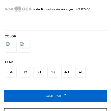
7
.
sandalias
8
.
hitec
hasta
12
cuotas sin recargo de
$
125
,
00
9
.
slip-ins
10
.
botas dama
COLOR
Talles
36
37
38
39
40
41
COMPRAR