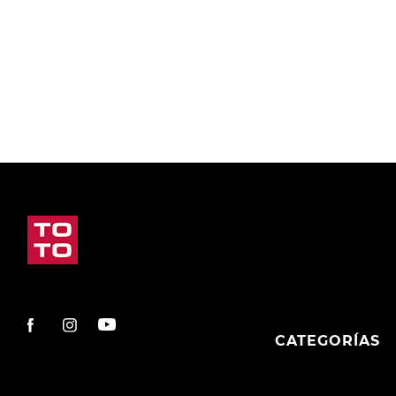
9
.
slip-ins
10
.
botas dama
CATEGORÍAS