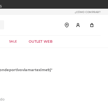
S
¿CÓMO COMPRAR?
OUTLET WEB
SALE
ondeportivoviamartexime9j
"
ado