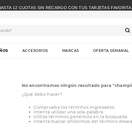
HASTA 12 CUOTAS SIN RECARGO CON TUS TARJETAS FAVORITA
cando?
S
IÑOS
ACCESORIOS
MARCAS
OFERTA SEMANAL
No encontramos ningún resultado para "
champi
¿Qué debo hacer?
Comprueba los términos ingresados
Intenta utilizar una sola palabra
Utiliza términos genéricos en la búsqueda
Intenta buscar sinónimos del término dese