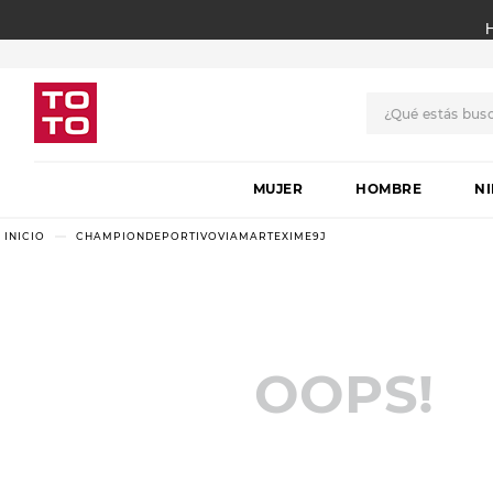
¿Qué estás bus
TÉRMINOS MÁS BUSCADO
MUJER
1
.
botas
HOMBRE
N
2
.
skechers
CHAMPIONDEPORTIVOVIAMARTEXIME9J
3
.
skechers slip-ins
4
.
championes
5
.
botas mujer
OOPS!
6
.
americansport
7
.
sandalias
8
.
hitec