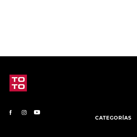
9
.
slip-ins
10
.
botas dama
CATEGORÍAS