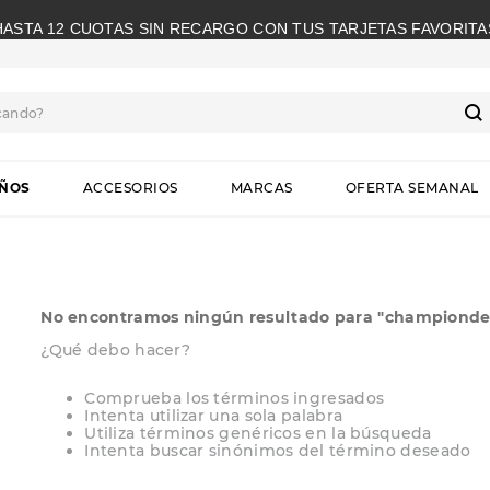
HASTA 12 CUOTAS SIN RECARGO CON TUS TARJETAS FAVORITA
cando?
S
IÑOS
ACCESORIOS
MARCAS
OFERTA SEMANAL
No encontramos ningún resultado para "
championdep
¿Qué debo hacer?
Comprueba los términos ingresados
Intenta utilizar una sola palabra
Utiliza términos genéricos en la búsqueda
Intenta buscar sinónimos del término deseado