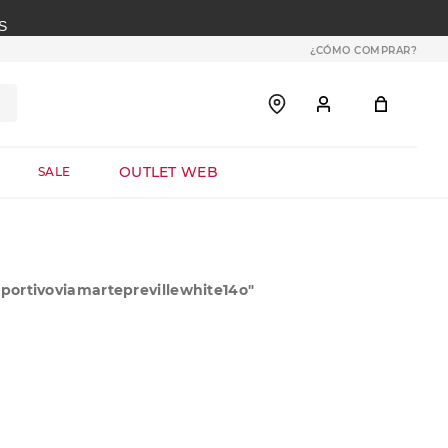
S
¿CÓMO COMPRAR?
OUTLET WEB
SALE
ortivoviamarteprevillewhite14o
"