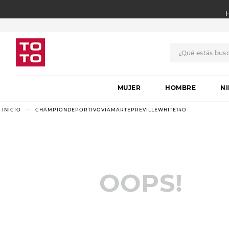
¿Qué estás bus
TÉRMINOS MÁS BUSCADO
MUJER
1
.
botas
HOMBRE
N
2
.
skechers
CHAMPIONDEPORTIVOVIAMARTEPREVILLEWHITE14O
3
.
skechers slip-ins
4
.
championes
5
.
botas mujer
OOPS!
6
.
americansport
7
.
sandalias
8
.
hitec