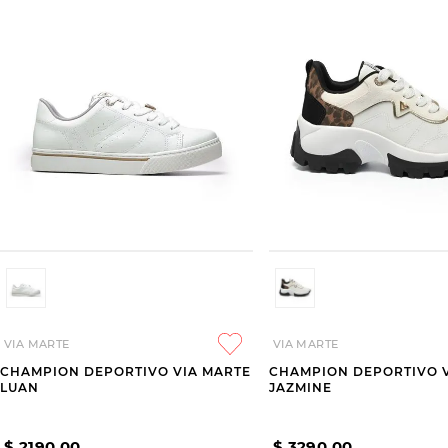
VIA MARTE
VIA MARTE
CHAMPION DEPORTIVO VIA MARTE
CHAMPION DEPORTIVO 
LUAN
JAZMINE
$
2190
,
00
$
3290
,
00