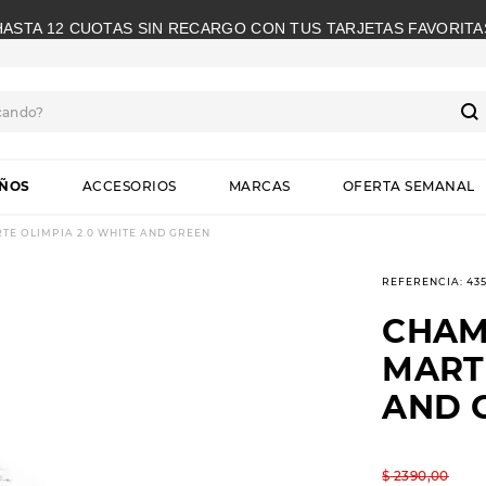
HASTA 12 CUOTAS SIN RECARGO CON TUS TARJETAS FAVORITA
cando?
S
IÑOS
ACCESORIOS
MARCAS
OFERTA SEMANAL
TE OLIMPIA 2.0 WHITE AND GREEN
REFERENCIA
:
43
CHAM
MARTE
AND 
$
2390
,
00