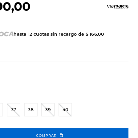
90
,
00
hasta
12
cuotas sin recargo de
$
166
,
00
37
38
39
40
COMPRAR