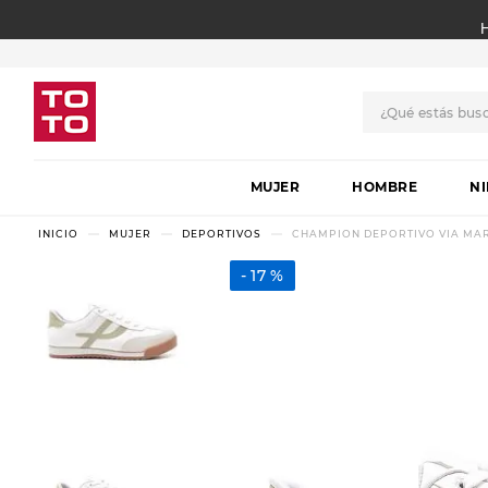
¿Qué estás bus
TÉRMINOS MÁS BUSCADO
MUJER
1
.
botas
HOMBRE
N
2
.
skechers
MUJER
DEPORTIVOS
CHAMPION DEPORTIVO VIA MAR
3
.
skechers slip-ins
17 %
4
.
championes
5
.
botas mujer
6
.
americansport
7
.
sandalias
8
.
hitec