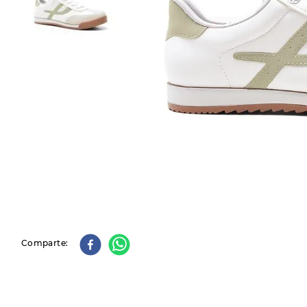
9
.
slip-ins
10
.
botas dama
Comparte