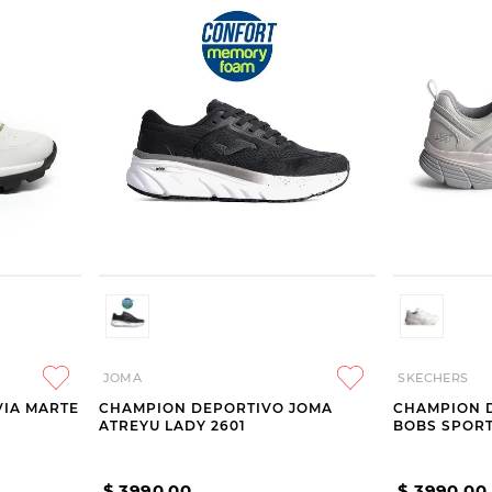
JOMA
SKECHERS
VIA MARTE
CHAMPION DEPORTIVO JOMA
CHAMPION 
ATREYU LADY 2601
BOBS SPOR
$
3990
,
00
$
3990
,
00