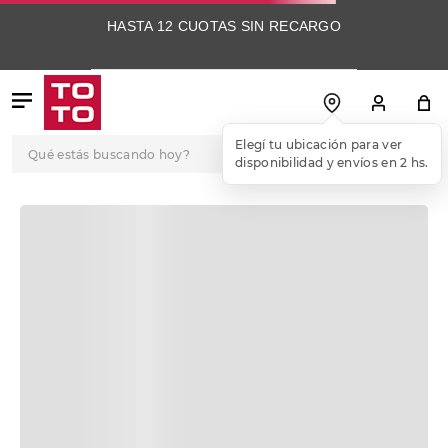
HASTA 12 CUOTAS SIN RECARGO
Qué estás buscando hoy?
Elegí tu ubicación para ver
disponibilidad y envíos en 2 hs.
TÉRMINOS MÁS
BUSCADOS
1
.
botas
2
.
skechers
3
.
skechers slip-ins
4
.
championes
5
.
botas mujer
6
.
americansport