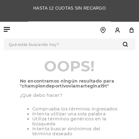
HASTA 12 CUOTAS SIN RECARGO
Qué estás buscando hoy?
TÉRMINOS MÁS
OOPS!
BUSCADOS
1
.
botas
No encontramos ningún resultado para
2
.
skechers
"
championdeportivoviamartegina19t
"
3
.
skechers slip-ins
¿Qué debo hacer?
4
.
championes
Comprueba los términos ingresados
Intenta utilizar una sola palabra
5
.
botas mujer
Utiliza términos genéricos en la
búsqueda
6
.
americansport
Intenta buscar sinónimos del
término deseado